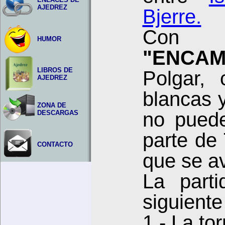
AJEDREZ
Bjerre.
Con 
HUMOR
"ENCAM
LIBROS DE
Polgar, 
AJEDREZ
blancas 
ZONA DE
no puede
DESCARGAS
parte de 
CONTACTO
que se a
La part
siguiente
1.- La to