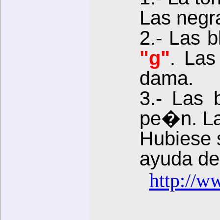
Las negr
2.- Las 
"g"
. Las
dama.
3.- Las 
pe�n. La
Hubiese 
ayuda de 
http://w