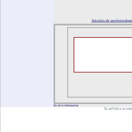
Artculos de apoloniodo
fin de la informacion
EL art??culo y su cont