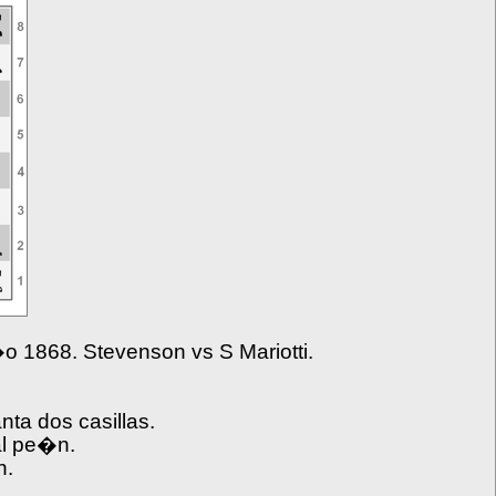
a�o 1868.
Stevenson vs S Mariotti.
nta dos casillas.
al pe�n.
n.