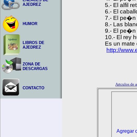
5.- El alfil 
AJEDREZ
6.- El cabal
7.- El pe�n
8.- Las bla
HUMOR
9.- El pe�n 
10.- El rey h
LIBROS DE
Es un mate de
AJEDREZ
http://www
ZONA DE
DESCARGAS
Artculos de
CONTACTO
Agregar 