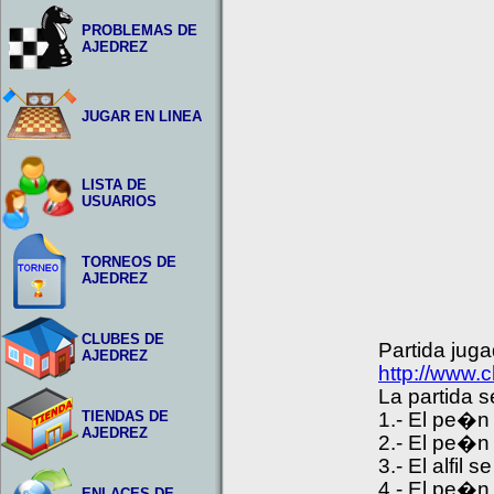
PROBLEMAS DE
AJEDREZ
JUGAR EN LINEA
LISTA DE
USUARIOS
TORNEOS DE
AJEDREZ
CLUBES DE
Partida jug
AJEDREZ
http://www
La partida s
TIENDAS DE
1.- El pe�n
AJEDREZ
2.- El pe�n
3.- El alfil 
4.- El pe�n
ENLACES DE