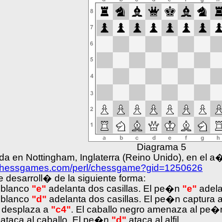
Diagrama 5
ada en Nottingham, Inglaterra (Reino Unido), en el 
.chessgames.com/perl/chessgame?gid=1250626
e desarroll� de la siguiente forma:
 blanco
"e"
adelanta dos casillas. El pe�n
"e"
adela
 blanco
"d"
adelanta dos casillas. El pe�n captura 
se desplaza a
"c4"
. El caballo negro amenaza al pe�
 ataca al caballo. El pe�n
"d"
ataca al alfil.