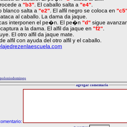
retrocede a
"b3"
. El caballo salta a
"e4"
.
lo blanco salta a
"e2"
. El alfil negro se coloca en
"c5
 ataca al caballo. La dama da jaque.
ncas interponen el pe�n. El pe�n
"d"
sigue avanza
captura a la dama. El alfil da jaque en
"f2"
.
uye. El otro alfil da jaque mate.
 alfil con ayuda del otro alfil y el caballo.
.elajedrezenlaescuela.com
 apoloniodomingo
agregar comentario
comentario: