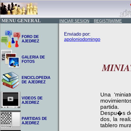
MENU GENERAL
INICIAR SESION
REGISTRARME
Enviado por:
FORO DE
apoloniodomingo
AJEDREZ
GALERIA DE
FOTOS
MINIA
ENCICLOPEDIA
DE AJEDREZ
Una 'minia
VIDEOS DE
movimiento
AJEDREZ
partida.
Despu�s de 
dos, la rea
PARTIDAS DE
AJEDREZ
tablero mura