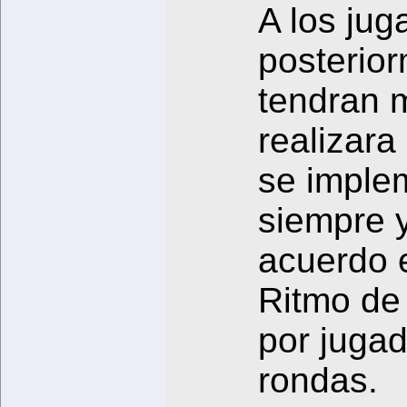
A los jug
posterio
tendran 
realizar
se imple
siempre 
acuerdo e
Ritmo de 
por jugad
rondas.