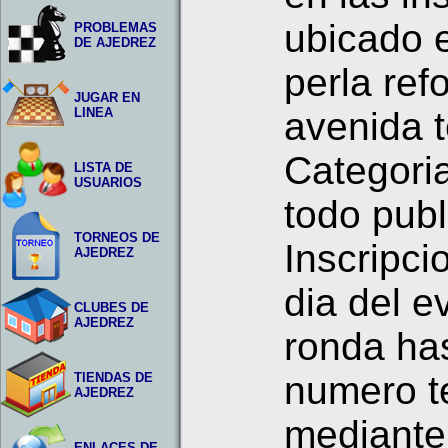
ubicado 
PROBLEMAS
DE AJEDREZ
perla ref
JUGAR EN
LINEA
avenida t
Categoria
LISTA DE
USUARIOS
todo publ
TORNEOS DE
Inscripci
AJEDREZ
dia del e
CLUBES DE
AJEDREZ
ronda has
numero t
TIENDAS DE
AJEDREZ
mediante
ENLACES DE