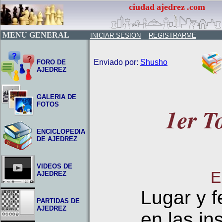
ciudad
ajedrez
.com
MENU GENERAL
INICIAR SESION
REGISTRARME
Enviado por:
Shusho
FORO DE
AJEDREZ
GALERIA DE
FOTOS
1er T
ENCICLOPEDIA
DE AJEDREZ
VIDEOS DE
E
AJEDREZ
Lugar y f
PARTIDAS DE
AJEDREZ
en las in