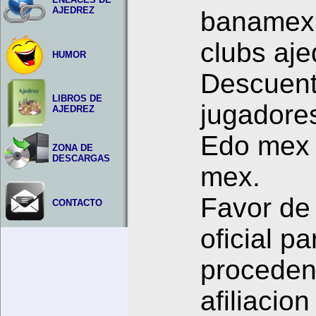
AJEDREZ
banamex
clubs aj
HUMOR
Descuent
LIBROS DE
jugadores
AJEDREZ
Edo mex 
ZONA DE
DESCARGAS
mex.
Favor de 
CONTACTO
oficial pa
procedenc
afiliacio