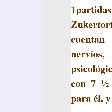
1partid
Zukertort
cuentan
nervios
psicológi
con 7 ½ 
para él, y