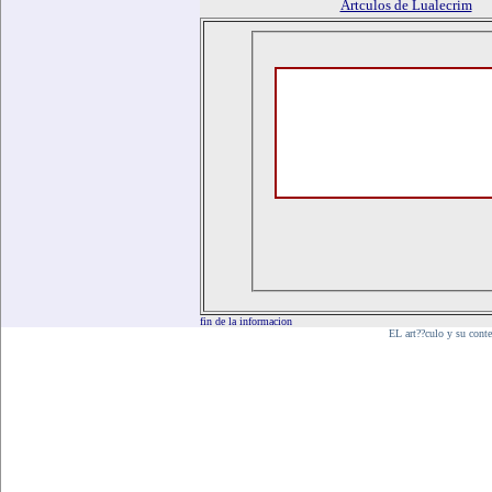
Artculos de Lualecrim
fin de la informacion
EL art??culo y su cont