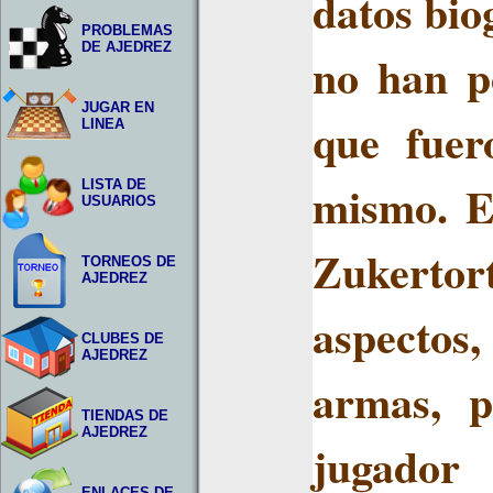
datos bio
PROBLEMAS
DE AJEDREZ
no han p
JUGAR EN
que fuer
LINEA
mismo. En
LISTA DE
USUARIOS
Zukerto
TORNEOS DE
AJEDREZ
aspectos
CLUBES DE
AJEDREZ
armas, p
TIENDAS DE
AJEDREZ
jugador
ENLACES DE