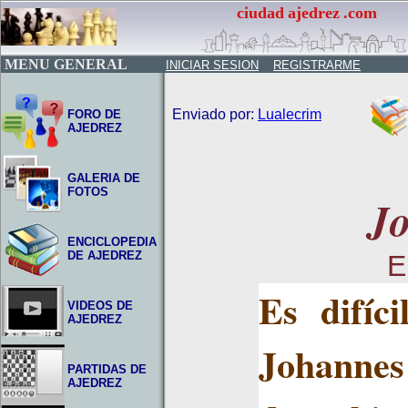
ciudad
ajedrez
.com
MENU GENERAL
INICIAR SESION
REGISTRARME
Enviado por:
Lualecrim
FORO DE
AJEDREZ
GALERIA DE
FOTOS
Jo
ENCICLOPEDIA
DE AJEDREZ
E
Es difíc
VIDEOS DE
AJEDREZ
Johannes
PARTIDAS DE
AJEDREZ