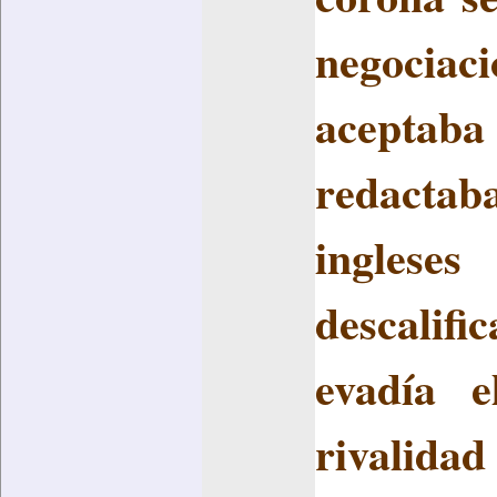
negociac
aceptab
redacta
ingleses
descalifi
evadía e
rivalidad