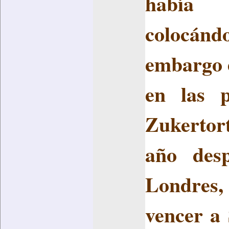
había 
colocánd
embargo e
en las p
Zukertor
año des
Londres,
vencer a 