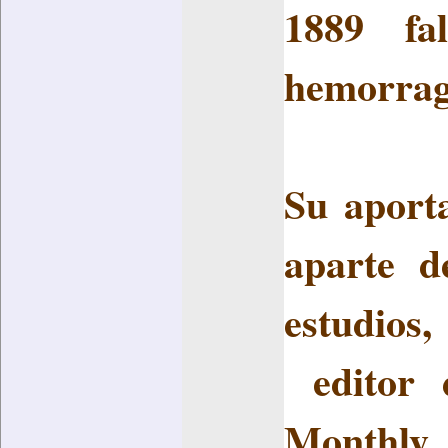
1889 fa
hemorragi
Su aporta
aparte d
estudios,
editor d
Monthly