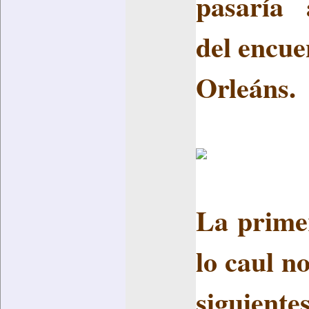
pasaría a
del encue
Orleáns.
La primer
lo caul n
siguiente