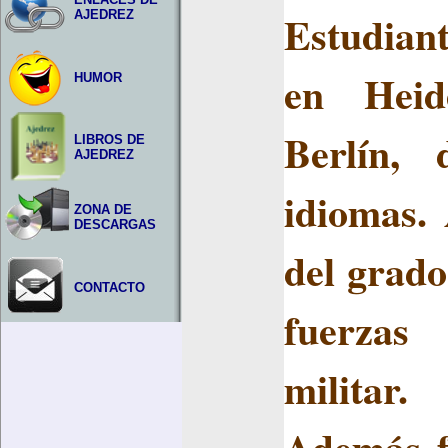
Estud
AJEDREZ
en
Heid
HUMOR
Berlín,
LIBROS DE
AJEDREZ
idiomas.
ZONA DE
DESCARGAS
del grado
CONTACTO
fuerzas
militar
Además f