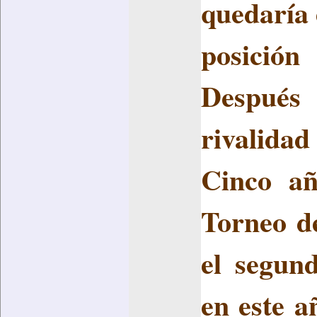
quedaría 
posició
Después
rivalidad
Cinco añ
Torneo d
el segun
en este a