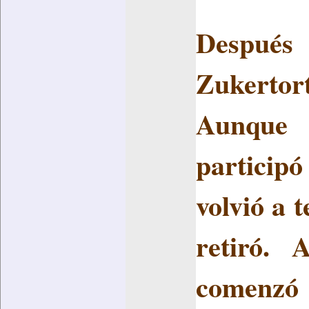
Después
Zukerto
Aunque t
participó
volvió a 
retiró. 
comenzó 