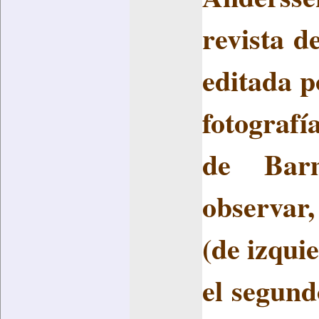
revista d
editada p
fotograf
de Bar
observar,
(de izqui
el segund