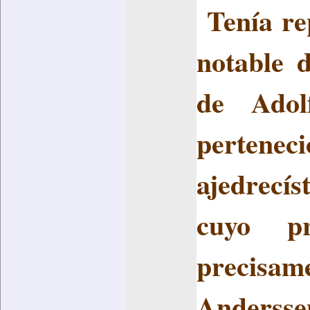
Tenía re
notable 
de Adol
perten
ajedrecí
cuyo pr
precis
Andersse