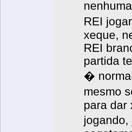
nenhuma 
REI joga
xeque, n
REI bran
partida 
� normal
mesmo se
para dar
jogando, 