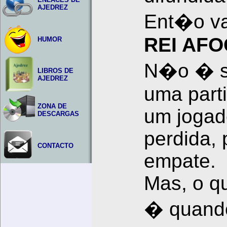
AJEDREZ
Ent�o va
REI AF
HUMOR
N�o � s
LIBROS DE
AJEDREZ
uma parti
ZONA DE
um jogad
DESCARGAS
perdida, 
CONTACTO
empate.
Mas, o qu
� quand