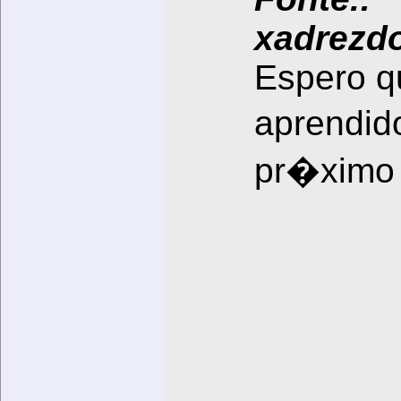
xadrezd
Espero qu
aprendid
pr�ximo 