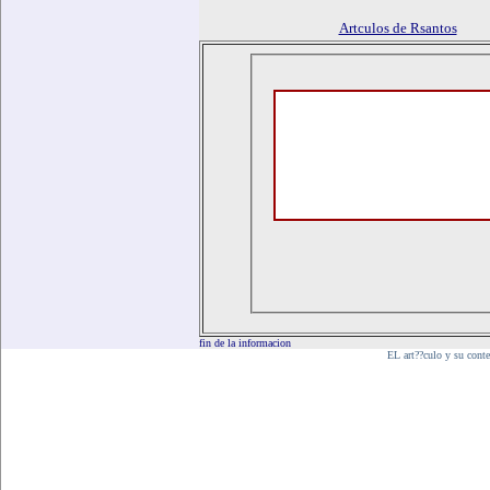
Artculos de Rsantos
fin de la informacion
EL art??culo y su cont