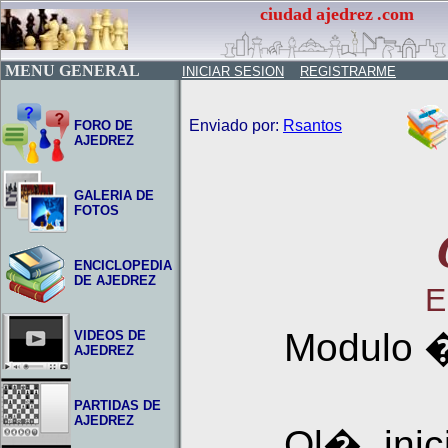
ciudad
ajedrez
.com
MENU GENERAL
INICIAR SESION
REGISTRARME
Enviado por:
Rsantos
FORO DE
AJEDREZ
GALERIA DE
FOTOS
ENCICLOPEDIA
DE AJEDREZ
E
Modulo 
VIDEOS DE
AJEDREZ
PARTIDAS DE
AJEDREZ
Ol�, ini