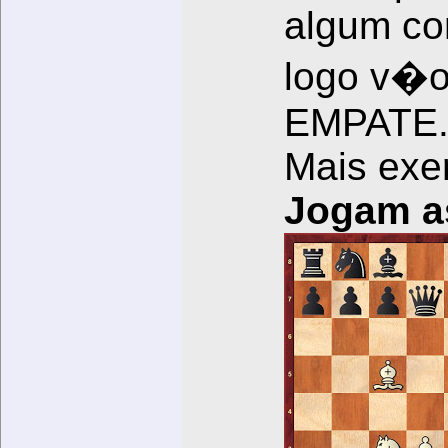
algum co
logo v�o
EMPATE
Mais exe
Jogam a