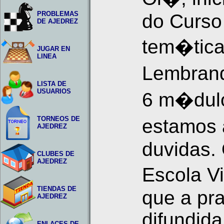
PROBLEMAS
do Curso
DE AJEDREZ
tem�tic
JUGAR EN
LINEA
Lembrand
LISTA DE
USUARIOS
6 m�dulo
TORNEOS DE
estamos 
AJEDREZ
duvidas. 
CLUBES DE
AJEDREZ
Escola Vi
TIENDAS DE
que a pra
AJEDREZ
difundida
ENLACES DE