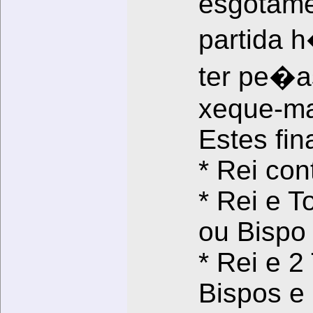
esgotame
partida 
ter pe�as
xeque-ma
Estes fin
* Rei con
* Rei e T
ou Bispo
* Rei e 2
Bispos e