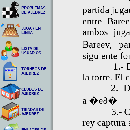
partida jug
PROBLEMAS
DE AJEDREZ
entre Baree
JUGAR EN
ambos juga
LINEA
Bareev, p
LISTA DE
siguiente fo
USUARIOS
1.- Da ja
TORNEOS DE
AJEDREZ
la torre. El
2.- Da jaq
CLUBES DE
AJEDREZ
a �e8�
3.- Captur
TIENDAS DE
AJEDREZ
rey captura 
ENLACES DE