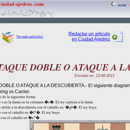
ciudad
ajedrez
.com
HOME
Redactar un artículo
Ver más artículos
en Ciudad Ajedrez
TAQUE DOBLE O ATAQUE A L
Enviado en: 23-08-2013
OBLE O ATAQUE A LA DESCUBIERTA.- El siguiente diagrama c
ing vs Carrier.
 de la siguiente forma:
 la dama en la columna �e�. El rey captura a la dama.
le a la descubierta con el caballo en �g6�. El rey huye.
n el caballo en �f7�. El rey huye.
n el caballo en �e7�.