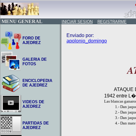
MENU GENERAL
INICIAR SESION
REGISTRARME
Enviado por:
FORO DE
apolonio_domingo
AJEDREZ
GALERIA DE
FOTOS
A
ENCICLOPEDIA
DE AJEDREZ
ATAQUE D
1942 entre L�r
Las blancas ganaron
VIDEOS DE
AJEDREZ
1.- Dan jaque con
2.- Dan jaque dob
3.- Dan jaque co
PARTIDAS DE
4.- Dan mate co
AJEDREZ