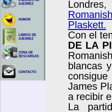
Londre
AJEDREZ
Romanis
HUMOR
Plaskett.
Con el te
LIBROS DE
AJEDREZ
DE LA P
Romanishi
ZONA DE
DESCARGAS
blancas y
CONTACTO
consigue
James Pla
a recibir
La parti