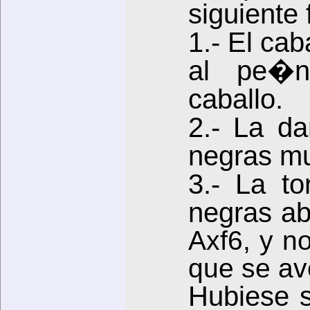
siguiente 
1.- El cab
al pe�n
caballo.
2.- La d
negras m
3.- La t
negras a
Axf6, y n
que se av
Hubiese 