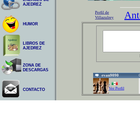
AJEDREZ
Ant
Perfil de
Villazulrey
HUMOR
LIBROS DE
AJEDREZ
ZONA DE
DESCARGAS
evan9090
,
Ver Perfil
CONTACTO