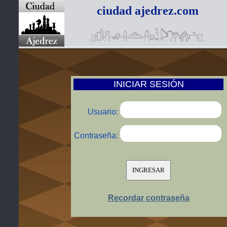
ciudad ajedrez.com
INICIAR SESIÓN
Usuario:
Contraseña:
Recordar contraseña