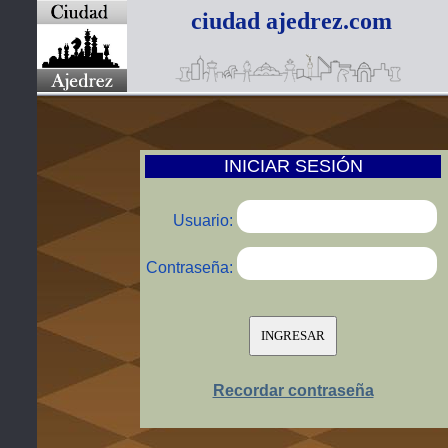
ciudad ajedrez.com
INICIAR SESIÓN
Usuario:
Contraseña:
Recordar contraseña