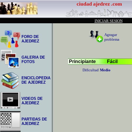
ciudad
ajedrez
.com
INICIAR SESION
Agragar
FORO DE
problema
AJEDREZ
GALERIA DE
Principiante
Fácil
FOTOS
Dificultad
Medio
ENCICLOPEDIA
DE AJEDREZ
VIDEOS DE
AJEDREZ
PARTIDAS DE
AJEDREZ