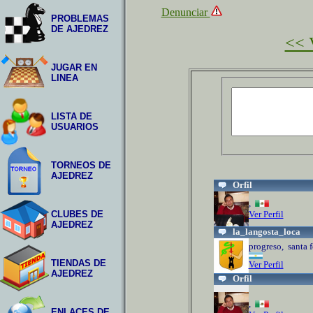
Denunciar
PROBLEMAS
DE AJEDREZ
<< V
JUGAR EN
LINEA
LISTA DE
USUARIOS
TORNEOS DE
AJEDREZ
Orfil
,
Ver Perfil
CLUBES DE
AJEDREZ
la_langosta_loca
progreso, santa f
TIENDAS DE
Ver Perfil
AJEDREZ
Orfil
,
ENLACES DE