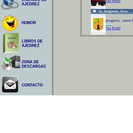
Ver Perfil
AJEDREZ
la_langosta_loca
progreso, santa f
HUMOR
Ver Perfil
LIBROS DE
AJEDREZ
ZONA DE
DESCARGAS
CONTACTO