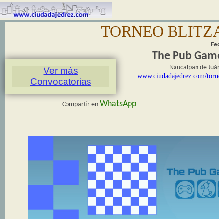
TORNEO BLIT
Fe
The Pub Gam
Naucalpan de Juá
Ver más
www.ciudadajedrez.com/tor
Convocatorias
WhatsApp
Compartir en