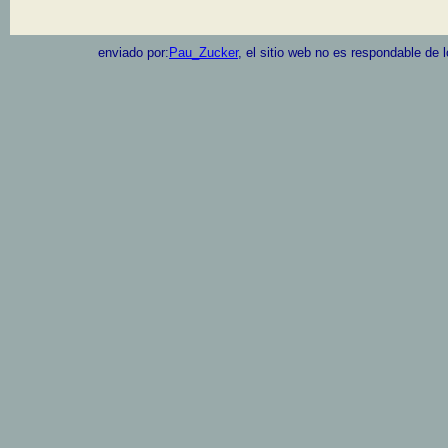
enviado por:
Pau_Zucker
, el sitio web no es respondable