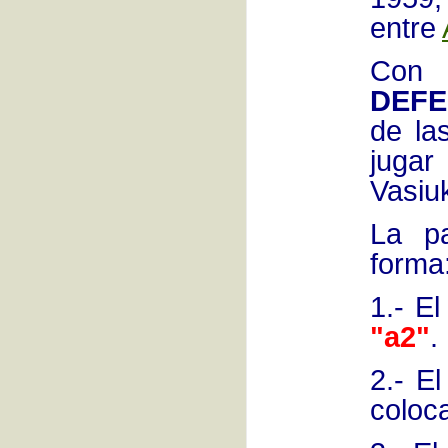
entre
Con
DEFE
de la
juga
Vasiu
La pa
forma
1.- El
"a2"
.
2.- E
coloc