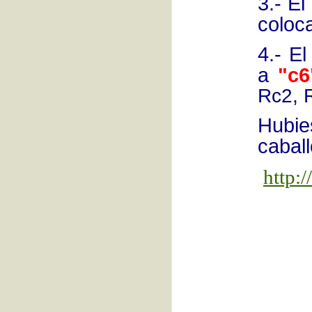
3.- E
coloc
4.- E
a
"c6
Rc2, 
Hubie
caball
http: