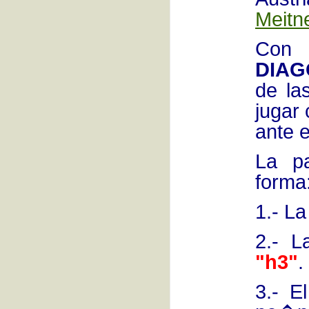
Meitne
Con 
DIAG
de la
jugar
ante 
La pa
forma
1.- L
2.- L
"h3"
.
3.- E