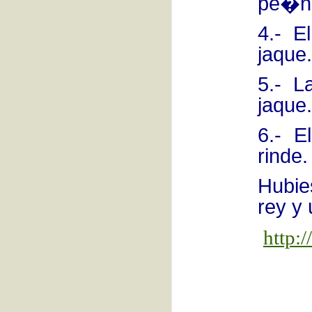
pe�n
4.- 
jaque.
5.- 
jaque
6.- E
rinde
Hubie
rey y
http: