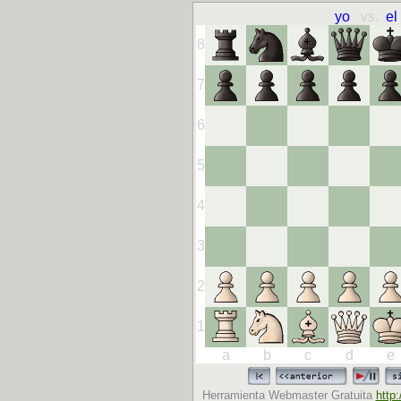
yo
vs.
el
8
7
6
5
4
3
2
1
a
b
c
d
e
Herramienta Webmaster Gratuita
http