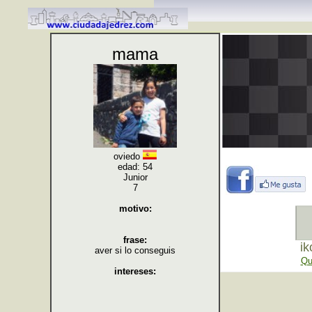
mama
oviedo
edad: 54
Junior
7
motivo:
frase:
ik
aver si lo conseguis
Qu
intereses: