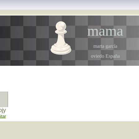
mama
marta garcía
oviedo España
ojy
itar