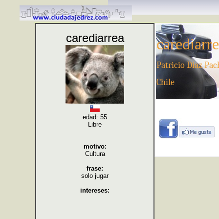
carediarrea
carediarr
Patricio Díaz Pa
Chile
edad: 55
Libre
motivo:
Cultura
frase:
solo jugar
intereses: