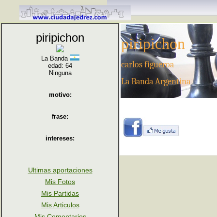
piripichon
piripichon
La Banda
carlos figueroa
edad: 64
Ninguna
La Banda Argentina
motivo:
frase:
intereses:
Ultimas aportaciones
Mis Fotos
Mis Partidas
Mis Articulos
Mis Comentarios