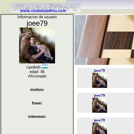
Informacion de usuario
joee79
cipolletti
joee79
edad: 46
Aficionado
motivo:
joee79
frase:
intereses:
joee79