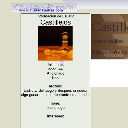
Informacion de usuario
Castillejos
Castill
Carlos Malibu
Jalisco M�xico
Jalisco
edad: 44
Aficionado
1600
motivo:
Disfrutar del juego y despues si queda
algo ganar pero lo importante es aprender
frase:
buen juego
intereses: