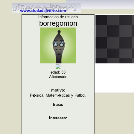
Informacion de usuario
borregomon
edad: 33
Aficionado
motivo:
F�sica, Matem�ticas y Futbol.
frase:
intereses: