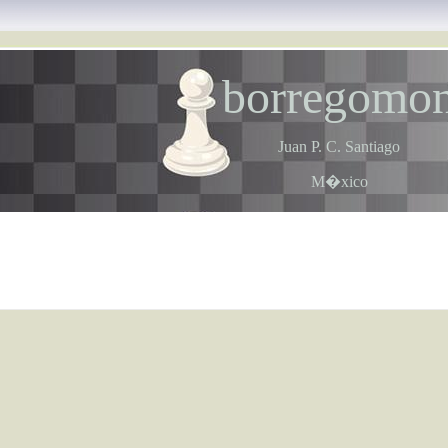
borregomo
Juan P. C. Santiago
M�xico