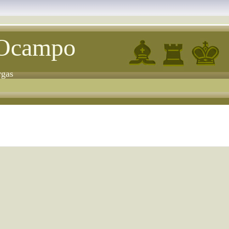
Ocampo
rgas