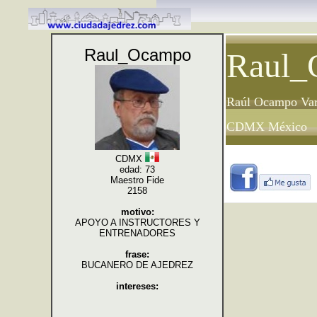
Raul_Ocampo
Raul_
Raúl Ocampo Va
CDMX México
CDMX
edad: 73
Maestro Fide
2158
motivo:
APOYO A INSTRUCTORES Y
ENTRENADORES
frase:
BUCANERO DE AJEDREZ
intereses: