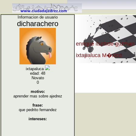
Informacion de usuario
dicharachero
enrique iturbide guzman
ixtapaluca M�xico
ixtapaluca
edad: 48
Novato
0
motivo:
aprender mas sobre ajedrez
frase:
que pedrito fernandez
intereses: