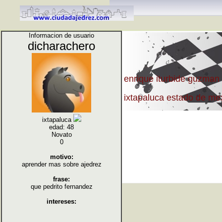
Informacion de usuario
dicharachero
enrique iturbide guzman
ixtapaluca estado de m
ixtapaluca
edad: 48
Novato
0
motivo:
aprender mas sobre ajedrez
frase:
que pedrito fernandez
intereses: